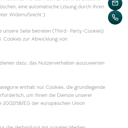
E
 löschen, eine automatische Lösung durch Ihren
nter
Widerrufsrecht
).
A
unsere Seite betreten (Third- Party-Cookies).
B. Cookies zur Abwicklung von
 dienen dazu, das Nutzerverhalten auszuwerten
ategorie enthält nur Cookies, die grundlegende
forderlich, um Ihnen die Dienste unserer
inie 2002/58/EG der europäischen Union
für die Verbindung mit sozialen Medien